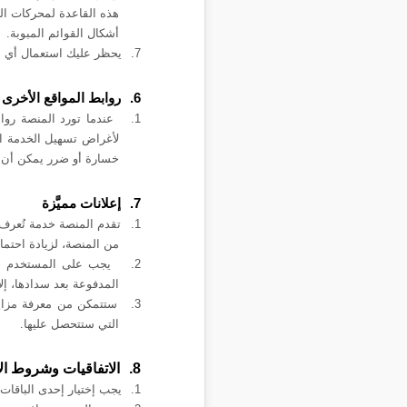
هذه القاعدة لمحركات الب
أشكال القوائم المبوبة.
7.
يحظر عليك استعمال أي بر
6.
روابط المواقع الأخرى
1.
عندما تورد المنصة رو
لأغراض تسهيل الخدمة ال
خسارة أو ضرر يمكن أن 
7.
إعلانات مميَّزة
1.
تقدم
المنصة
خدمة تُعرف 
من المنصة، لزيادة احتمالي
2.
يجب على المستخدم الم
المدفوعة بعد سدادها، إل
3.
ستتمكن من معرفة مزايا 
التي ستتحصل عليها.
8.
الاتفاقيات وشروط ال
1.
يجب إختيار إحدى الباقات