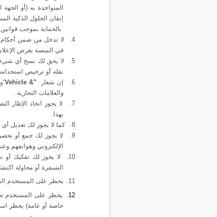
المتواجدة به (أو الجهة
إتقان الحلول الذكية ال
بالحماية بموجب قوانين 
4.
لا تدخل من ضمن أحكام حق
في المنصة بغرض الإعلان 
5.
لا يحق لك نسخ أي شيء مم
نقله أو ترخيص استخدامه 
6.
إن شعار
Vehicle &”
“
وك
والعلامات التجارية.
7.
لا يجوز اتخاذ الإطار ا
بهذا.
8.
كما لا يجوز لك تعديل أي
9.
لا يجوز لك جمع أو تحص
الإلكتروني وهواتفهم وعن
10.
لا يجوز لك تفكيك أو ت
الشيفرة أو محاولة اكتشا
11.
يحظر على المستخدم القي
12.
يحظر على المستخدم تحم
خاصة أو عامة) يحظر است