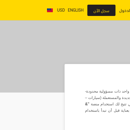
لدخول
سجل الآن
USD
ENGLISH
واحد ذات مسؤولية محدودة-
ديدة والمستعملة (سيارات –
 تتيح لك استخدام منصة
"&
اية قبل أن تبدأ باستخدام