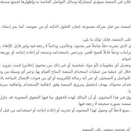
لإعلان في المنصة سيؤدي لمشاركة وسائل التواصل الخاصة به وإظهارها لجميع مستخ
لمنصة من قبل شركة مجموعة إتقان الحلول الذكية أو من تفوضه، كما يتم إنشاء 
لى المنصة، فإنك تؤكد ما يلي:
ى الذي نشرته
حقاً
شاملاً
غير محدود، وعالمي،
ودائماً لا رجعة فيه
وغير قابل للإلغاء
مات وحقاً قابلاً للمنح للغير
، وترخص باستخدامه
ونسخه أو إعادة إنتاجه أو توزيع
دوام.
وتعديل أي
معلومات (أو مواد شخصية أو غير ذلك
من محتوى إعلاني)
قمت بتزويد ا
لال أي عملية من عمليات استخدام المنصة المتاح القيام بها، وعبر أي وسيلة من و
تواصل و التسجيل، أو عبر أية رسالة إلكترونية أو أي من قنوات الإتصال المتاحة بال
خدام محتواك بهدف (تشغيل وترويج المنصة وفق اتفاقية الإستخدام وإتفاقية سري
).
وق في هذا المحتوى، أو أن المالك لهذه الحقوق بما فيها الحقوق المعنوية، قد تنازل
منصة بصورة صحيحة لا رجعة فيها.
يمنع لاحقاً أي وصول لهذا المحتوى أو تخزينه أو إعادة إنتاجه أو استخدامه من قبل