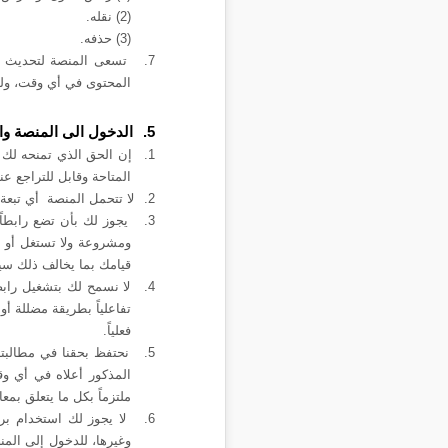
(2) نقله.
(3) حذفه
.
7.
تسعى المنصة لتحديث 
المحتوى في أي وقت، ولس
5.
الدخول الى المنصة وال
1.
إن الحق الذي تمنحه لك 
المتاحة وقابل للتراجع ع
2.
لا تتحمل ال
منصة
أي تبعة 
3.
يجوز لك بأن تضع رابطاً
ومشروعة ولا تستغل أو ت
قيامك بما يخالف ذلك سيك
4.
لا نسمح لك بتشغيل رابط 
تفاعلياً بطريقة مضللة أ
فعلياً
.
5.
نحتفظ بحقنا في مطالبت
المذكور أعلاه في أي وق
ملتزماً بكل ما يتعلق بم
6.
لا يجوز لك استخدام برا
وغيرها، للدخول إلى المن