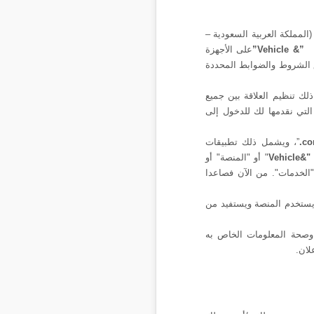
 للتجارة، شركة ذات مسئولية محدودة سجل تجاري سجل (2050134149) عنوان (المملكة العربية السعودية –
”Vehicle &”
على الأجهزة
ق الشروط والضوابط المحددة
ذلك تنظيم العلاقة بين جميع
التي نقدمها لك للدخول إلى
.c
”
، ويشمل ذلك تطبيقات
"&
Vehicle
" أو "المنصة" أو
"الخدمات". من الآن فصاعدا
 يستخدم المنصة ويستفيد من
صحة المعلومات
الخاص به
لان.