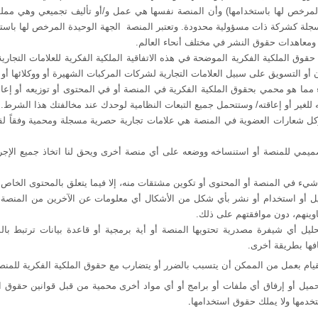
 المرخص لها باستخدامها) وأن المنصة نفسها هي عمل و/أو تأليف تجميعي وهي مم
مسجلة كشركة ذات مسؤولية محدودة. وتعتبر المنصة الجهة الوحيدة المرخص لها باستخ
ومعاهدات حقوق النشر في مختلف أنحاء العالم
.
وق الملكية الفكرية الموضحة في هذه الاتفاقية الملكية الفكرية للعلامات التجارية
أو التسويق على سبيل العلامات التجارية لشركات المركبات الشهيرة أو ووكلائها أو 
ا هو محمي بحقوق الملكية الفكرية في المنصة أو في المحتوى أو توزيعه أو إعادة إ
للغير أو إعاقته/ وستتحمل جميع التبعات النظامية لوحدك عند مخالفتك هذا الشرط.
ل شعارات العضوية في المنصة هي علامات تجارية حصرية مسجلة ومحمية وفقاً لقوا
لتصميمي للمنصة أو استنساخه ووضعه على أي منصة أخرى ويحق لنا اتخاذ جميع الإجر
 شيء في المنصة أو المحتوى أو تكوين مشتقات منه، إلا فيما يتعلق بالمحتوى الخاص
يل أو استخدام أو نشر بأي شكل من الأشكال أي معلومات عن الآخرين من المنصة، 
اوينهم، دون موافقتهم على ذلك
.
حليل أي شيفرة مصدرية تحتويها المنصة أو أية برمجية أو قاعدة بيانات ترتبط 
فها بطريقة أخرى
.
ام بعمل من الممكن أن يتسبب بالضرر أو يتضارب مع حقوق الملكية الفكرية للمنصة 
يل أو إرفاق أي ملفات أو برامج أو أي مواد أخرى محمية من قبل قوانين حقوق ال
خدمها ولا يملك حقوق استخدامها
.