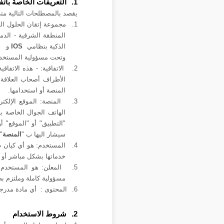
1.
التعريفات الخاصة باتف
يقصد بالمصطلحات التالية متى
1.
المنطقة الشرقية - الدم
الذكية بنظامي
IOS
و
وتحت مسؤولية المستخد
2.
الاتفاقية: - هذه الاتف
الأطراف أصحاب العلاقة،
المنصة
أو استخدامها.
3.
المنصة: الموقع الإلك
الهاتف الجوال الخاصة ب
"التطبيق" أو "الموقع" أ
سيشار اليها ب "
المنصة
".
4.
المستخدم: هو أي كيان ط
خدماتها بشكل مباشر أو غي
5.
المعلن: هو المستخدم 
مسؤولية كاملة وملتزم ب
6.
المحتوى : أي مادة مدرج
2.
شروط الاستخدام