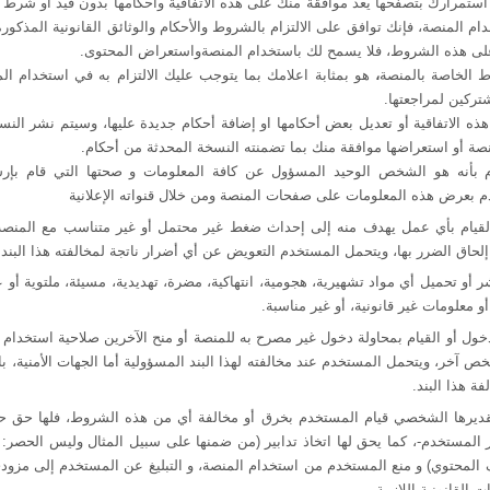
استمرارك بتصفحها يعد موافقة منك على هذه الاتفاقية وأحكامها بدون قيد أو شرط
م المنصة، فإنك توافق على الالتزام بالشروط والأحكام والوثائق القانونية المذكورة
على هذه الشروط، فلا يسمح لك باستخدام المنصة
واستعراض المحتوى
.
ط الخاصة بالمنصة
،
هو بمثابة اعلامك بما يتوجب عليك الالتزام به في استخدام ا
شتركين لمراجعتها.
ذه الاتفاقية أو تعديل بعض أحكامها او إضافة أحكام جديدة عليها، وسيتم نشر النس
صة أو استعراضها موافقة منك بما تضمنته النسخة المحدثة من أحكام.
 بأنه هو الشخص الوحيد المسؤول عن كافة المعلومات و صحتها التي قام بإرس
 بعرض هذه المعلومات على صفحات المنصة ومن خلال قنواته الإعلانية
يام بأي عمل يهدف منه إلى إحداث ضغط غير محتمل أو غير متناسب مع المنصة أو 
لحاق الضرر بها
، ويتحمل المستخدم التعويض عن أي
أضرار ناتجة لمخالفته هذا البند.
 تحميل أي مواد تشهيرية، هجومية، انتهاكية، مضرة، تهديدية، مسيئة، ملتوية أو عنصر
 معلومات غير قانونية، أو غير مناسبة.
ل أو القيام بمحاولة دخول غير مصرح به للمنصة أو منح الآخرين صلاحية استخدام 
شخص آخر،
ويتحمل المستخدم عند مخالفته لهذا البند المسؤولية أما الجهات الأمنية، ب
فة هذا البند.
 لتقديرها الشخصي قيام المستخدم بخرق أو مخالفة أي من هذه الشروط، فلها حق 
ر المستخدم-، كما يحق لها اتخاذ تدابير (من ضمنها على سبيل المثال وليس الحصر: 
لمحتوي) و منع المستخدم من استخدام المنصة، و التبليغ عن المستخدم إلى مزود
ت القانونية اللازمة
.