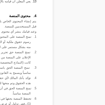
13.
يعي المعلن أن قيامه با
4.
محتوى المنصة
يتم إنشاء المحتوى الخاص با
قبل المستخدمين للمنصة.
وعند قيامك بنشر أي محتوى ع
1.
تمنح المنصة على المحتو
رسوم حقوق ملكية أو التزا
منه بشكل مستمر على ال
2.
تمنح المنصة حق تحرير 
الإعلان على المنصة من خ
كانت (النماذج المخصصة لل
3.
تمنح المنصة الحق باست
مناسباً ويسمح به القانون
4.
تؤكد بأنك المالك لأي حق
هذه الحقوق وتم منحها لل
5.
تمنح المنصة الحق في أن 
المنصة مناسباً
.
6.
تحتفظ المنصة بحقها في:
(1) رفض تداول أو عرض أي محتوى منشور على المنصة