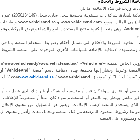
اقية الشروط والأحكام
 ما وردت في هذه الاتفاقية، ما يلي:
مجموعة إتقان الحلول الذكية
ام) هي المالك لموقع
www.vehicleand.com
و
www.vehicleand.sa
وتطبيقات
Andriod
وهي منصة إلكترونية تتيح للمستخدم البيع والشراء وعرض المركبات وف
م.
اقية - اتفاقية الشروط والأحكام التي تشمل أحكام وضوابط استخدام المنصة بما في 
 وتتضمن
هذه الاتفاقية بالإضافة للسياسات الأخرى الموجودة على المنصة الشروط 
تروني الخاص بمنصة –
”
Vehicle &
“
-
www.vehicleand.sa”
“
و
www.vehicleand
“
om
المنصة وغيرها.
ويشار إليها
مجتمعة
بهذه الاتفاقية باسم "منصة
VehicleAnd”
" أو
و "نحن" أو "لنا" أو "موقع (
www.vehicleand
/
www.vehicleand.sa
.com
)" أو 
بيعي أو اعتباري سواء كان فرد أو مؤسسة أو شركة أو غير ذلك الذي يتصل بـ/ أو
ر مباشر، ويشار إليه بالعضو أو المستخدم سواء كان معلناً أو مستعرضاً للإعلانات.
الذي يستخدم المنصة لإنشاء الإعلانات، ويعتبر هو المسؤول عن محتوى الإعلان
و
ضوابط وشروط المحتوى الموضحة من قبل المنصة ويتحمل تبعات وأضرار محتوى الإع
ة
ومنشورة على المنصة