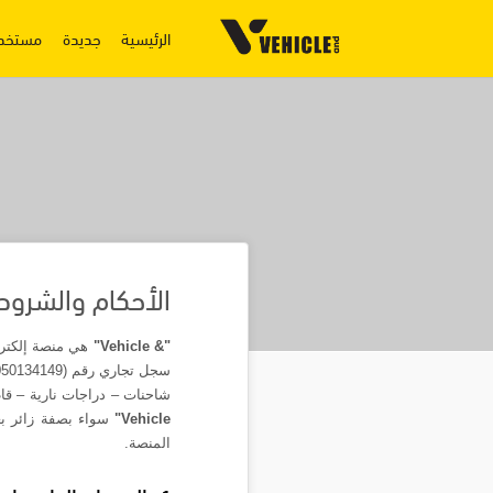
الرئيسية
جديدة
مستخد
الأحكام والشروط
"
Vehicle &
"
هي منصة إلكترو
سجل تجاري رقم
(2050134149)، وتعمل المنصة على تمكين الزوار والمستخدمين من إعلان طلبات بيع المركبات
شاحنات – دراجات نارية – ق
Vehicle
"
سواء بصفة زائر بغ
المنصة
.