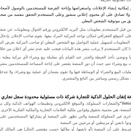
إمكانية إنشاء الإعلانات واستعراضها وإتاحة الفرصة للمستخدمين بالوصول لأصحاب 
 ولا تصادق على أي محتوى إعلاني منشور وعلى المستخدم التحقق بنفسه من صح
قق من موثوقية الشخص المعلن.
من قبل المستخدم معلومات مثل البريد الالكتروني ورقم الجوال ومعلومات عن صف
 على الموقع الجغرافي لمكان تواجد المركبة المراد بيعها. يقوم صاحب الإعلان بإدخا
المعلومات لتسهيل عملية التواصل مع الشخص المعلن او صاحب المركبة بغرض البي
ذا كان المستخدم لا يرغب بنشر هذه البيانات فيجب عليه عدم نشر أي اعلان من خلال
 وتوصي بأخذ الحيطة والحذر عند القيام بأي معاملة بيع وشراء لأي مركبة معلنة 
 بيع وشراء تتم، حيث أن دور المنصة يقتصر على إتاحة المساحة للمستخدمين بنشر ا
مليات البيع والشراء أو الوساطة فيها ولا تقوم بضمان أي عملية بيع وشراء، ولا تتد
 بشكل رسمي ومباشر بين البائع والمشتري.
تقان الحلول الذكية للتجارة شركة ذات مسئولية محدودة سجل تجاري رقم: (34149
“Vehi
والشعارات المملوكة، والموقع الالكتروني وتطبيقات الهواتف الذكية وكل ما
منصة، هي محمية بحقوق وقوانين ملكية العلامات التجارية والملكية الفكرية الأخرى ال
لأخرى غير المملوكة للمنصة والتي تظهر على المنصة أو يشاركها المستخدمين على 
كونوا تابعين أو مرتبطين أو مرعيين من المنصة
وط على أن المنصة (أو تابعيها، أو ملاكها حسب مقتضى الحال) هي المالك الوح