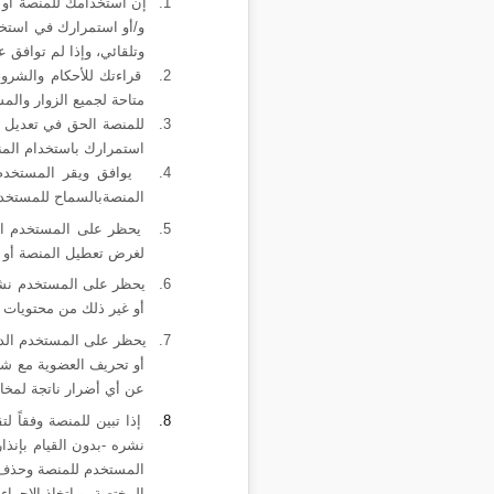
1.
إن استخدامك للمنصة أو 
و/أو استمرارك في استخدا
وتلقائي
، وإذا لم توافق 
2.
قراءتك للأحكام والشرو
متاحة لجميع الزوار والم
3.
للمنصة الحق في تعديل ه
استمرارك باستخدام المن
4.
يوافق ويقر المستخدم
المنصة
بالسماح للمستخدم
5.
يحظر على المستخدم الق
لغرض تعطيل المنصة أو إ
6.
يحظر على المستخدم نشر أو
أو غير ذلك من محتويات أو
7.
يحظر على المستخدم الدخو
أو تحريف العضوية مع 
عن أي
أضرار ناتجة لمخال
8.
إذا تبين للمنصة وفقاً
نشره -بدون القيام بإنذا
المستخدم للمنصة وحذف ا
المختصة، و اتخاذ الإجراءا