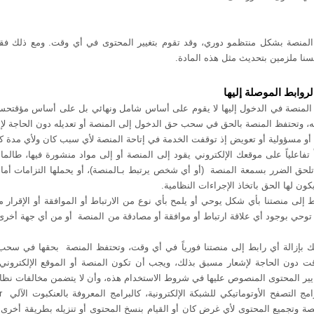
المنصة بشكل منتظم
و دوري، وقد تقوم بتغيير المحتوى في أي وقت. ومع ذلك فق
نا ملزمين بتحديث مثل هذه المادة
.
روابط الموصلة إليه
ا
المنصة في الدخول إليها لا يقوم على أساس شامل ونهائي بل على أساس مؤقت
حسب
نه، وتحتفظ المنصة بالحق في سحب حق الدخول إلى المنصة أو تعديله دون الحاجة لإ
أو مسؤولية أو تعويض إذ توقفت الخدمة في إتاحة المنصة لأي سبب كان ولأي مدة ك
 تفاعلياً على موقعك الإلكتروني يقود إلى المنصة أو إلى مواد منشورة فيها، طالم
لحق الضرر بسمعة المنصة (أو أي شخص يرتبط بـالمنصة)، أو يحملها التزامات أمام ا
ون لها الحق باتخاذ الإجراءات النظامية.
إلى منصتنا بأي شكل يوحي أو يلمح بأي نوع من الارتباط أو الموافقة أو الإقرار من 
و توحي بوجود أي علاقة ارتباط أو موافقة أو مصادقة من المنصة
أو من أي جهة أخرى
ك بإزالة أي رابط إلى منصتنا فورياً في أي وقت، وتحتفظ المنصة بحقها في سحب 
ت دون الحاجة لإشعار مسبق بذلك، ويجب أن تكون المنصة أو الموقع الإلكتروني 
عايير المحتوى المنصوص عليها في شروط الاستخدام هذه، وأن لا يتضمن مخالفات نظام
مج التصفح الأوتوماتيكي للشبكة الإلكترونية، كالبرامج المعروفة بالعنكبوت الآلي
r
صة وتجميع المحتوى لأي غرض كان أو القيام بنسخ المحتوى أو تنزيله بطريقة أخرى.