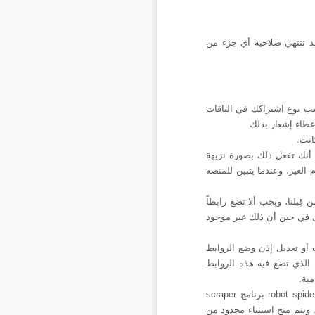
د تنتهي صلاحية أي جزء من
 نوع اشتراكك في الباقات
عطاء إشعار بذلك
.
انت
.
ا أنك تفعل ذلك بصورة نزيهة
لغير، وعندما يتبين للمنصة
قِبلنا،
ويجب ألا تضع رابطاً
 في حين أن ذلك غير موجود
أو تعديل إذن وضع الروابط
الذي تضع فيه هذه الروابط
ية.
robot spide
برنامج
scraper
 ويتم منح استثناء محدود من