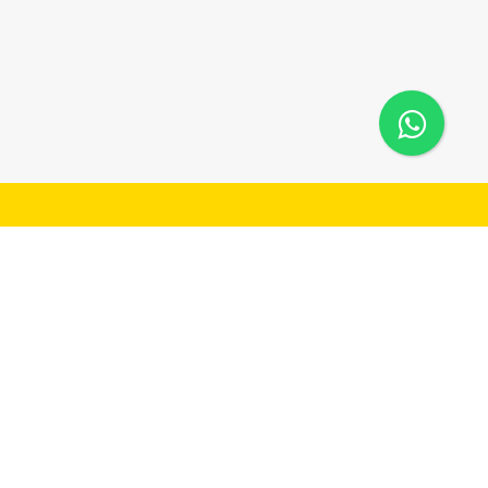
وسائل التواصل
عن ال
المملكة العربية السعودية
معلومات عن
Coming Soon.
وظائف في &
farhal.live@gmail.com
الأسئلة
الأحكام
24/h
سياسة 
خريطة ا